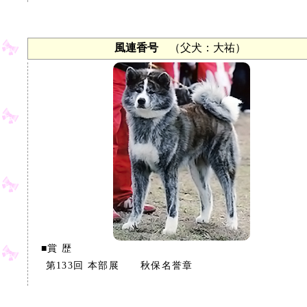
風連香号
（父犬：大祐）
■賞 歴
第133回 本部展 秋保名誉章