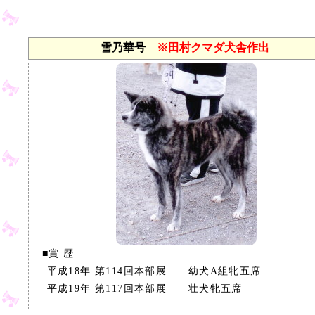
雪乃華号
※田村クマダ犬舎作出
■賞 歴
平成18年 第114回本部展 幼犬A組牝五席
平成19年 第117回本部展 壮犬牝五席