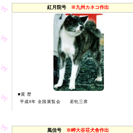
紅月院号
※九州カネコ作出
■賞 歴
平成8年 全国展覧会 若牝三席
風佳号
※岬大谷荘犬舎作出