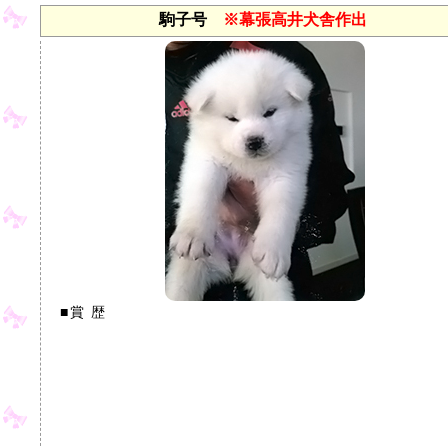
駒子号
※幕張高井犬舎作出
■賞 歴