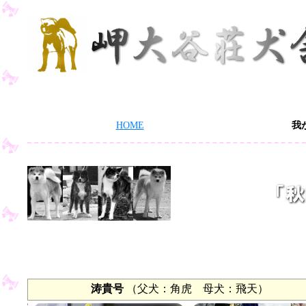
HOME
我
涛貴号
（父犬：角虎 母犬：飛天）