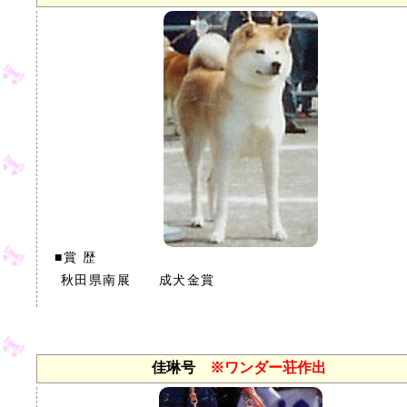
■賞 歴
秋田県南展 成犬金賞
佳琳号
※ワンダー荘作出