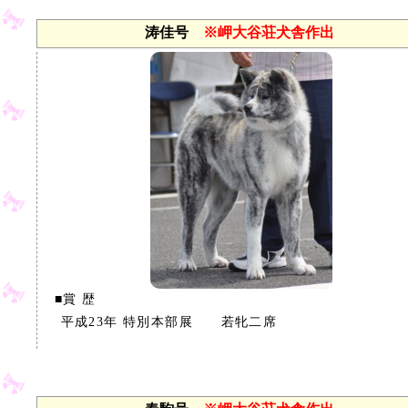
涛佳号
※岬大谷荘犬舎作出
■賞 歴
平成23年 特別本部展 若牝二席