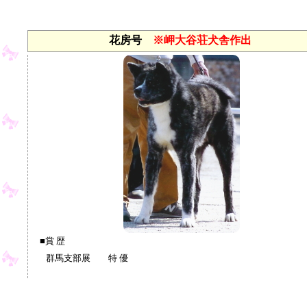
花房号
※岬大谷荘犬舎作出
■賞 歴
群馬支部展 特 優